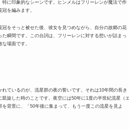
、特に印象的なシーンです。ヒンメルはフリーレンが魔法で作
花冠を編みます。
花冠をそっと被せた後、彼女を見つめながら、自分の故郷の花
た瞬間です​​。この台詞は、フリーレンに対する想いが詰まっ
敵な場面です。
かれているのが、流星群の夜の誓いです。それは10年間の長き
凱旋した時のことです。夜空には50年に1度の半世紀流星（
群を背景に、「50年後に集まって、もう一度この流星を見よ